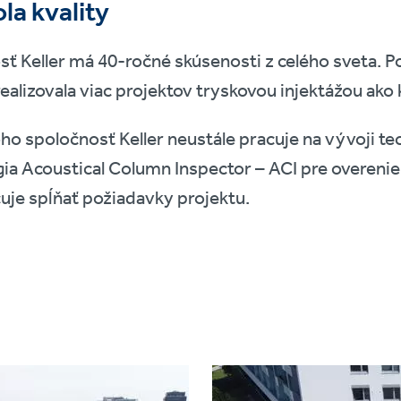
la kvality
ť Keller má 40-ročné skúsenosti z celého sveta. 
zrealizovala viac projektov tryskovou injektážou ako
o spoločnosť Keller neustále pracuje na vývoji te
ia Acoustical Column Inspector – ACI pre overenie
je spĺňať požiadavky projektu.
Project
image