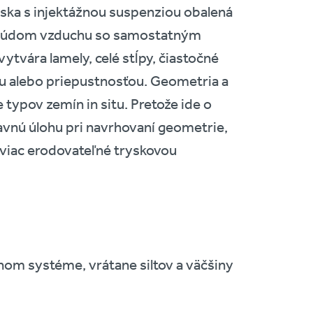
yska s injektážnou suspenziou obalená
 prúdom vzduchu so samostatným
ytvára lamely, celé stĺpy, čiastočné
ťou alebo priepustnosťou. Geometria a
 typov zemín in situ. Pretože ide o
avnú úlohu pri navrhovaní geometrie,
e viac erodovateľné tryskovou
nom systéme, vrátane siltov a väčšiny