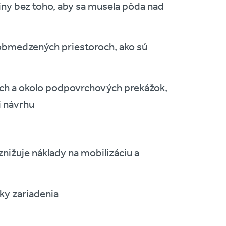
iny bez toho, aby sa musela pôda nad
 obmedzených priestoroch, ako sú
och a okolo podpovrchových prekážok,
ri návrhu
ižuje náklady na mobilizáciu a
ky zariadenia