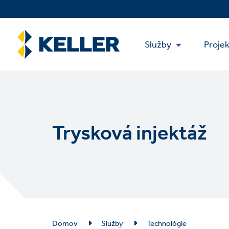
Skip
to
main
Main
content
Služby
Proje
Menu
Trysková injektáž
Breadcrumb
Domov
Služby
Technológie