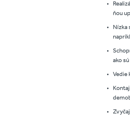
Realiz
ňou u
Nízka 
naprík
Schopn
ako sú
Vedie
Kontaj
demobi
Zvyčaj