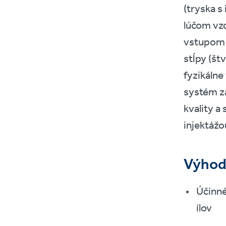
(tryska s
lúčom vz
vstupom i
stĺpy (št
fyzikálne
systém za
kvality a
injektážo
Výho
Účinné
ílov