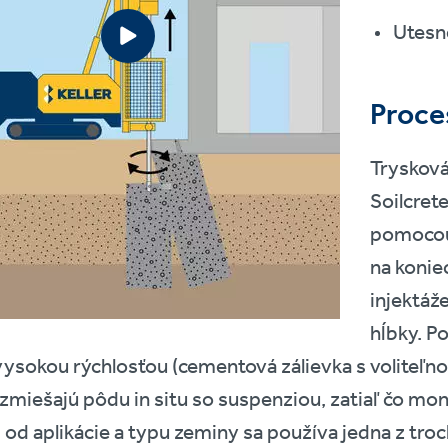
Utesn
Proce
Trysková
Soilcret
pomocou
na konie
injektáž
hĺbky. P
vysokou rýchlosťou (cementová zálievka s voliteľ
zmiešajú pôdu in situ so suspenziou, zatiaľ čo mon
i od aplikácie a typu zeminy sa používa jedna z tr