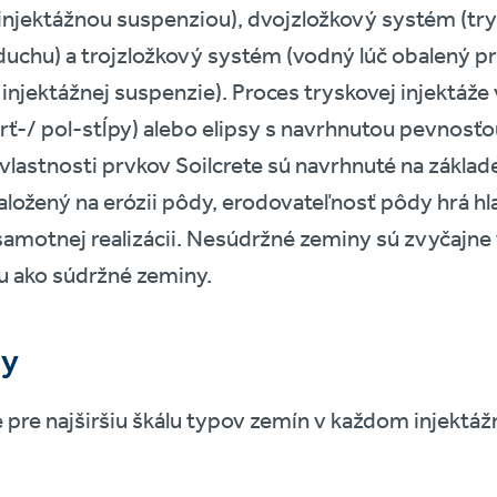
 injektážnou suspenziou), dvojzložkový systém (tr
duchu) a trojzložkový systém (vodný lúč obalený
njektážnej suspenzie). Proces tryskovej injektáže v
vrť-/ pol-stĺpy) alebo elipsy s navrhnutou pevnos
 vlastnosti prvkov Soilcrete sú navrhnuté na základe
ložený na erózii pôdy, erodovateľnosť pôdy hrá hl
 samotnej realizácii. Nesúdržné zeminy sú zvyčajn
u ako súdržné zeminy.
dy
 pre najširšiu škálu typov zemín v každom injektáž