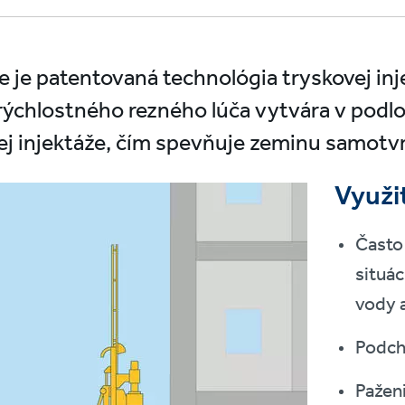
te je patentovaná technológia tryskovej i
ýchlostného rezného lúča vytvára v podlož
ej injektáže, čím spevňuje zeminu samot
Využi
Často
situác
vody 
Podch
Pažen