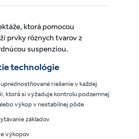
njektáže, ktorá pomocou
í prvky rôznych tvarov z
vrdnúcou suspenziou.
tie technológie
 uprednostňované riešenie v každej
ii, ktorá si vyžaduje kontrolu podzemnej
alebo výkop v nestabilnej pôde
ytávanie základov
ie výkopov