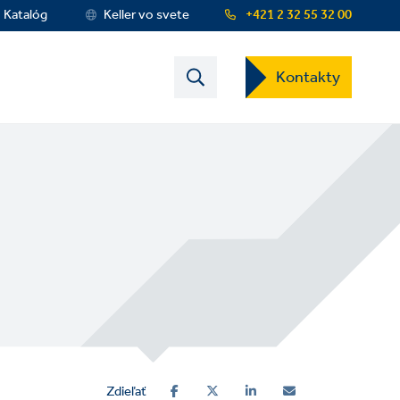
Katalóg
Keller vo svete
+421 2 32 55 32 00
Contact
Kontakty
US
Dropdown
Menu
Zdieľať