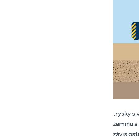
trysky s 
zeminu a 
závislost