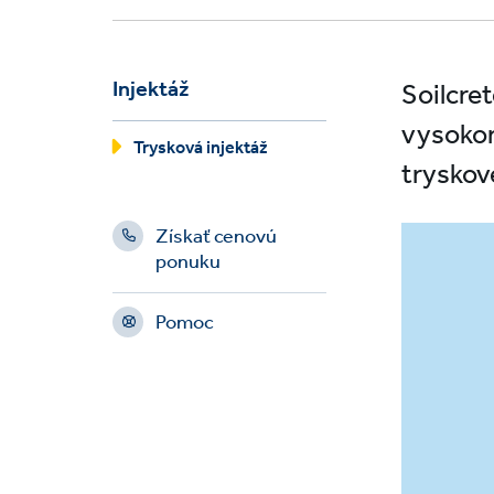
Injektáž
Soilcre
vysokor
Trysková injektáž
tryskov
Získať cenovú
ponuku
Pomoc