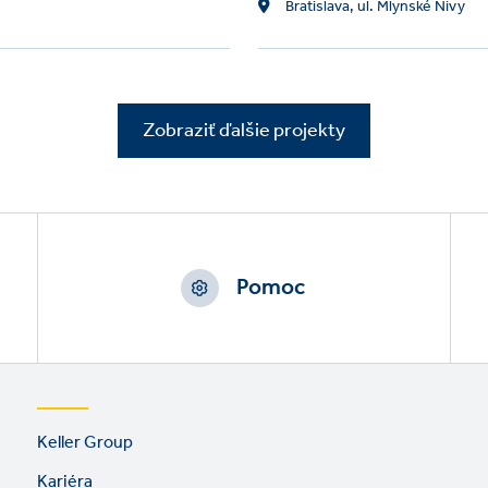
Location
Bratislava, ul. Mlynské Nivy
Zobraziť ďalšie projekty
Pomoc
Footer
Keller Group
links
Kariéra