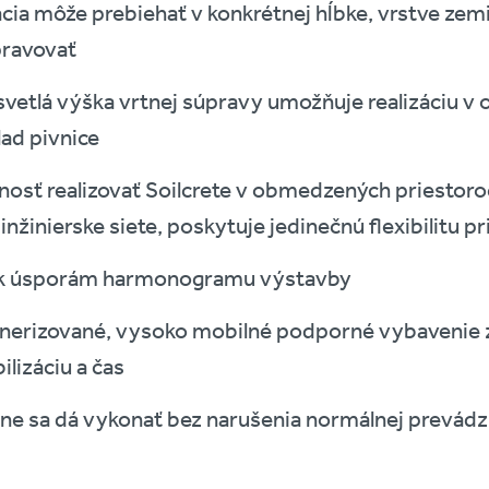
ácia môže prebiehať v konkrétnej hĺbke, vrstve zem
pravovať
svetlá výška vrtnej súpravy umožňuje realizáciu v
lad pivnice
osť realizovať Soilcrete v obmedzených priestor
 inžinierske siete, poskytuje jedinečnú flexibilitu p
 k úsporám harmonogramu výstavby
nerizované, vysoko mobilné podporné vybavenie zn
lizáciu a čas
ne sa dá vykonať bez narušenia normálnej prevádz