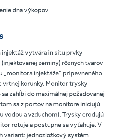
enie dna výkopov
s
 injektáž vytvára in situ prvky
e (injektovanej zeminy) rôznych tvarov
 „monitora injektáže“ pripevneného
c vrtnej korunky. Monitor trysky
e sa zahĺbi do maximálnej požadovanej
otom sa z portov na monitore iniciujú
nou vodou a vzduchom). Trysky erodujú
itor rotuje a postupne sa vyťahuje. V
och variant: jednozložkový systém