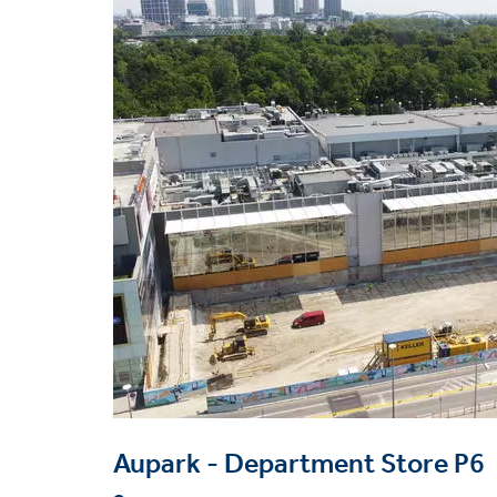
Riešenia
Únosnosť a sadanie
Zabezpečenie výkopov
Segment trhu
Administratíva a bývani
Technológie
Trysková injektáž
Aupark - Department Store P6