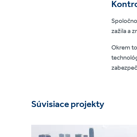
Kontro
Spoločnos
zažila a 
Okrem toh
technológ
zabezpeču
Súvisiace projekty
Project
image