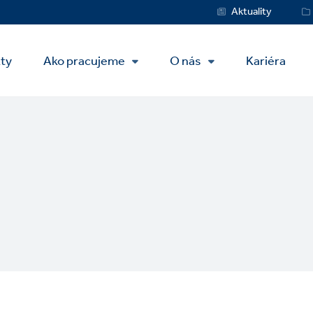
Service
Aktuality
Menu
kty
Ako pracujeme
O nás
Kariéra