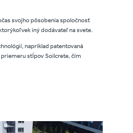
Počas svojho pôsobenia spoločnosť
 ktorýkoľvek iný dodávateľ na svete.
chnológií, napríklad patentovaná
 priemeru stĺpov Soilcrete, čím