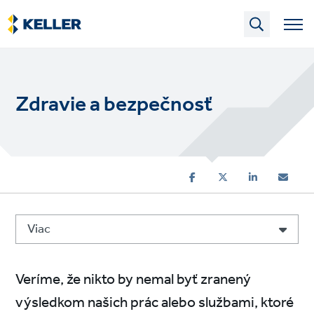
Skip
to
main
content
Zdravie a bezpečnosť
Viac
Veríme, že nikto by nemal byť zranený
výsledkom našich prác alebo službami, ktoré