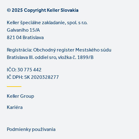
© 2025 Copyright Keller Slovakia
Keller špeciálne zakladanie, spol. s r.o.
Galvaniho 15/A
821 04 Bratislava
Registrácia: Obchodný register Mestského súdu
Bratislava III. oddiel sro, vložka č. 1899/B
IČO: 30 775 442
IČ DPH: SK 2020328277
Footer
Keller Group
links
Kariéra
Legal
So
Podmienky používania
links
lin