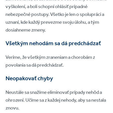
vyškolení, a boli schopní ohlásiť prípadné
nebezpečné postupy. Všetko je len o spolupráci a
uznaní, kde každý prevezme svoju úlohu, a tým
dosiahneme zmeny.
Všetkým nehodám sa dá predchádzať
Veríme, že všetkým zraneniam a chorobám z
povolania sa dá predchádzať.
Neopakovať chyby
Neustále sa snažíme eliminovať prípady nehôd a
ohrození. Učíme sa z každej nehody, aby sa nestala
znovu.