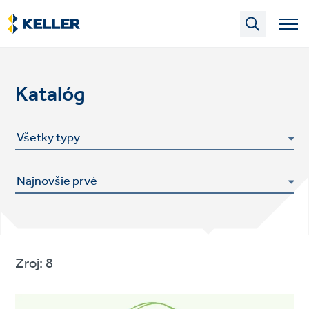
Skip
to
main
content
Katalóg
Zroj: 8