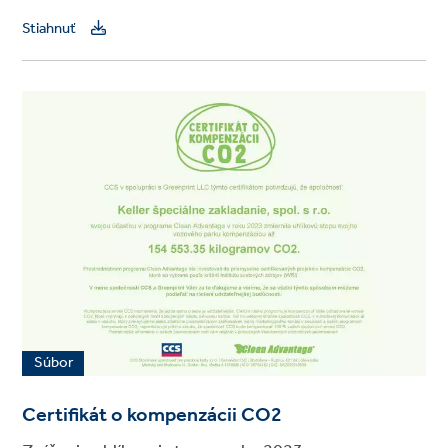
Stiahnuť
Súbor
Certifikát o kompenzácii CO2