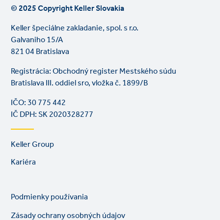
© 2025 Copyright Keller Slovakia
Keller špeciálne zakladanie, spol. s r.o.
Galvaniho 15/A
821 04 Bratislava
Registrácia: Obchodný register Mestského súdu
Bratislava III. oddiel sro, vložka č. 1899/B
IČO: 30 775 442
IČ DPH: SK 2020328277
Footer
Keller Group
links
Kariéra
Legal
So
Podmienky používania
links
lin
Zásady ochrany osobných údajov