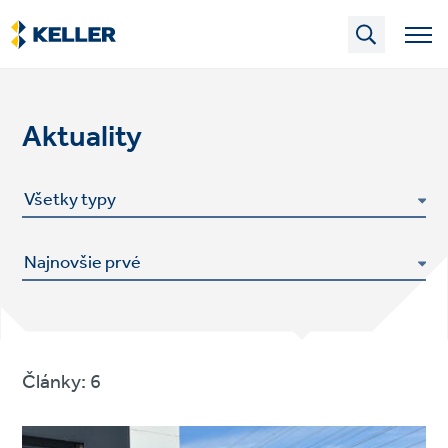
Skip
to
main
content
Aktuality
Články: 6