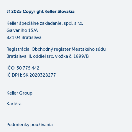
© 2025 Copyright Keller Slovakia
Keller špeciálne zakladanie, spol. s r.o.
Galvaniho 15/A
821 04 Bratislava
Registrácia: Obchodný register Mestského súdu
Bratislava III. oddiel sro, vložka č. 1899/B
IČO: 30 775 442
IČ DPH: SK 2020328277
Footer
Keller Group
links
Kariéra
Legal
So
Podmienky používania
links
lin