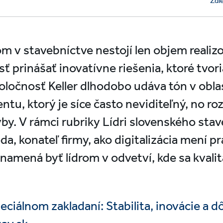
Zdie
m v stavebníctve nestojí len objem realiz
ť prinášať inovatívne riešenia, ktoré tvor
ločnosť Keller dlhodobo udáva tón v obla
ntu, ktorý je síce často neviditeľný, no ro
by. V rámci rubriky Lídri slovenského sta
da, konateľ firmy, ako digitalizácia mení 
namená byť lídrom v odvetví, kde sa kvalit
špeciálnom zakladaní: Stabilita, inovácie a 