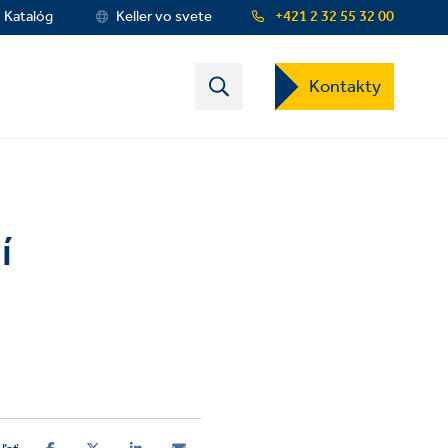
Katalóg
Keller vo svete
+421 2 32 55 32 00
Contact
Kontakty
US
Dropdown
Menu
í