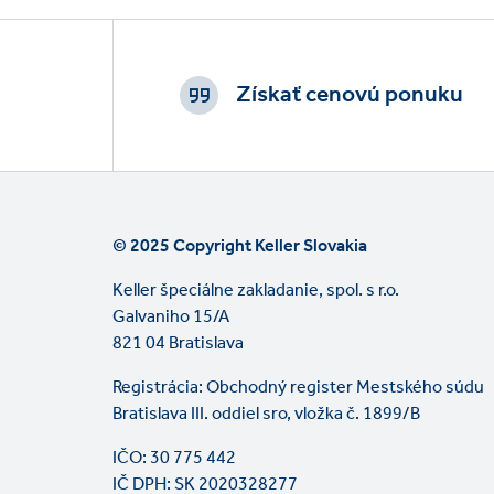
Footer
CTAs
Získať cenovú ponuku
© 2025 Copyright Keller Slovakia
Keller špeciálne zakladanie, spol. s r.o.
Galvaniho 15/A
821 04 Bratislava
Registrácia: Obchodný register Mestského súdu
Bratislava III. oddiel sro, vložka č. 1899/B
IČO: 30 775 442
IČ DPH: SK 2020328277