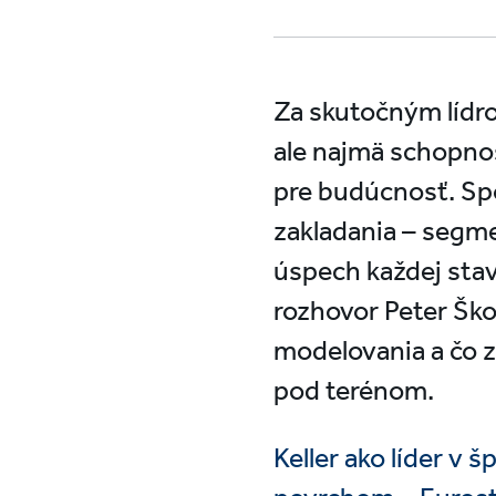
Za skutočným lídro
ale najmä schopnos
pre budúcnosť. Spo
zakladania – segme
úspech každej stav
rozhovor Peter Ško
modelovania a čo z
pod terénom.
Keller ako líder v 