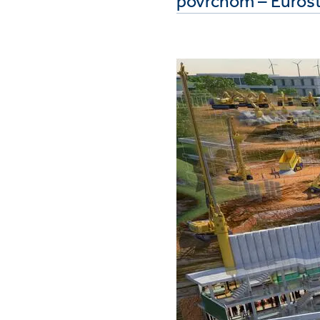
povrchom – Eurost