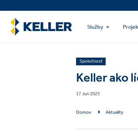
Skip
to
main
Main
content
Služby
Proje
Menu
News
Spoločnosť
article
Keller ako 
category
Published
17 Jun 2025
on
Breadcrumb
Domov
Aktuality