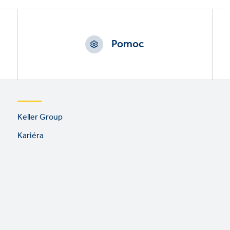
Pomoc
Footer
Keller Group
links
Kariéra