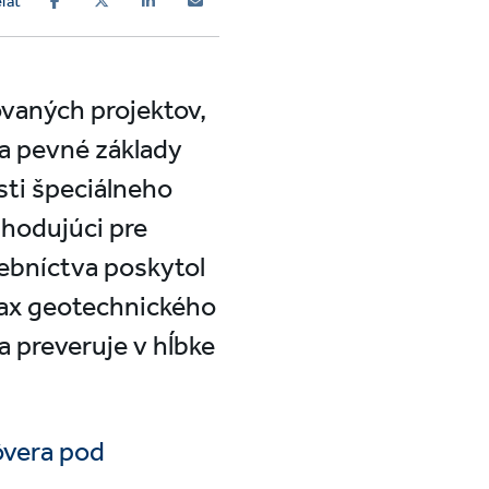
ľať
ovaných projektov,
ia pevné základy
sti špeciálneho
zhodujúci pre
vebníctva poskytol
prax geotechnického
a preveruje v hĺbke
dôvera pod