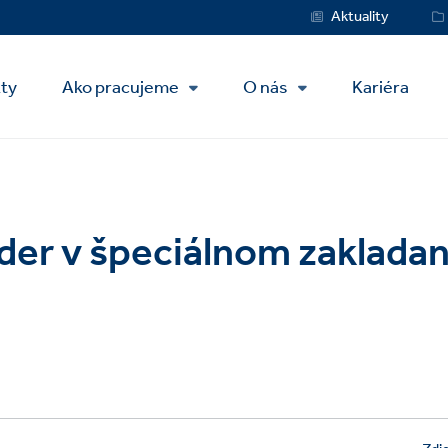
Service
Aktuality
Menu
kty
Ako pracujeme
O nás
Kariéra
líder v špeciálnom zakladan