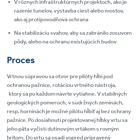
V rôznych infraštruktúrnych projektoch, ako je
razenie tunelov, výstavba ciest alebo mostov,
ako aj protipovodňová ochrana
Na stabilizáciu svahov, aby sa zabránilo zosuvom
pôdy, alebo na ochranu existujúcich budov
Proces
Vrtnou súpravou sa otvor pre pilóty hĺbi pod
ochranou pažnice, rotáciou vrtného nástroja,
ktorý sa po každom návrte vytiahne. V stabilných
geologických pomeroch, v súdržných zeminách,
resp. horninách je možné pilótu hĺbiť aj bez ochrany
pažnice. Po dosiahnutí projektovanej hĺbky vrtu sa
jeho päta vyčistí dutinovým vrtákom s rovným
britom. Do vrtu sa osadí vopred pripravený