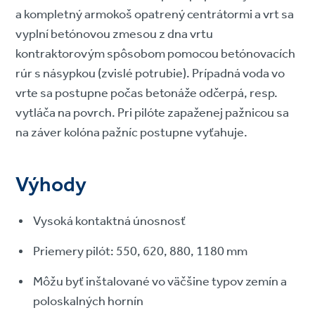
a kompletný armokoš opatrený centrátormi a vrt sa
vyplní betónovou zmesou z dna vrtu
kontraktorovým spôsobom pomocou betónovacích
rúr s násypkou (zvislé potrubie). Prípadná voda vo
vrte sa postupne počas betonáže odčerpá, resp.
vytláča na povrch. Pri pilóte zapaženej pažnicou sa
na záver kolóna pažníc postupne vyťahuje.
Výhody
Vysoká kontaktná únosnosť
Priemery pilót: 550, 620, 880, 1180 mm
Môžu byť inštalované vo väčšine typov zemín a
poloskalných hornín