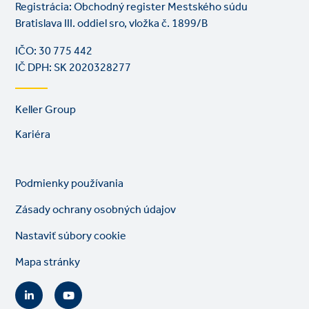
Registrácia: Obchodný register Mestského súdu
Bratislava III. oddiel sro, vložka č. 1899/B
IČO: 30 775 442
IČ DPH: SK 2020328277
Footer
Keller Group
links
Kariéra
Legal
So
Podmienky používania
links
lin
Zásady ochrany osobných údajov
Nastaviť súbory cookie
Mapa stránky