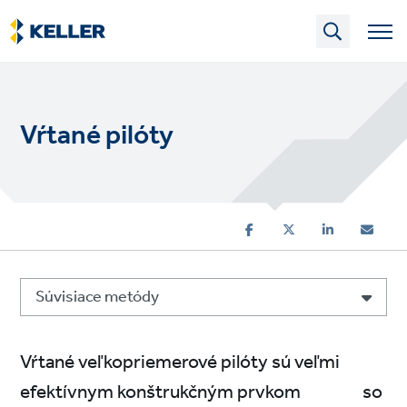
Skip
to
main
content
Vŕtané pilóty
Súvisiace metódy
Vŕtané veľkopriemerové pilóty sú veľmi
efektívnym konštrukčným prvkom so