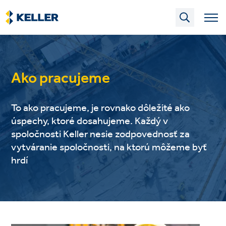
Skip
to
main
content
Ako pracujeme
To ako pracujeme, je rovnako dôležité ako
úspechy, ktoré dosahujeme. Každý v
spoločnosti Keller nesie zodpovednosť za
vytváranie spoločnosti, na ktorú môžeme byť
hrdí