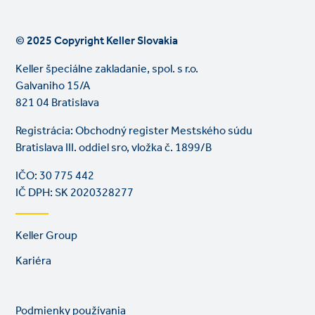
© 2025 Copyright Keller Slovakia
Keller špeciálne zakladanie, spol. s r.o.
Galvaniho 15/A
821 04 Bratislava
Registrácia: Obchodný register Mestského súdu
Bratislava III. oddiel sro, vložka č. 1899/B
IČO: 30 775 442
IČ DPH: SK 2020328277
Footer
Keller Group
links
Kariéra
Legal
So
Podmienky používania