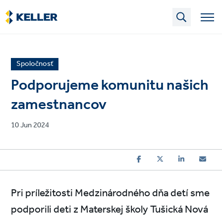
Skip
to
main
content
News
Spoločnosť
article
Podporujeme komunitu našich
category
zamestnancov
Published
10 Jun 2024
on
Pri príležitosti Medzinárodného dňa detí sme
podporili deti z Materskej školy Tušická Nová