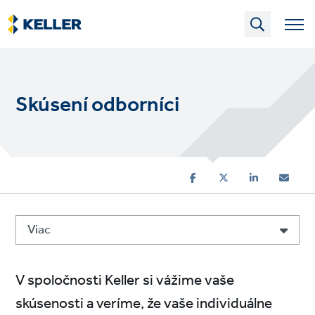
Skip
to
main
content
Skúsení odborníci
Viac
V spoločnosti Keller si vážime vaše
skúsenosti a veríme, že vaše individuálne