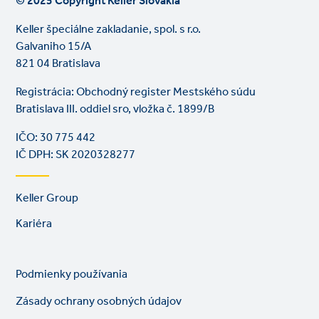
© 2025 Copyright Keller Slovakia
Keller špeciálne zakladanie, spol. s r.o.
Galvaniho 15/A
821 04 Bratislava
Registrácia: Obchodný register Mestského súdu
Bratislava III. oddiel sro, vložka č. 1899/B
IČO: 30 775 442
IČ DPH: SK 2020328277
Footer
Keller Group
links
Kariéra
Legal
So
Podmienky používania
links
lin
Zásady ochrany osobných údajov