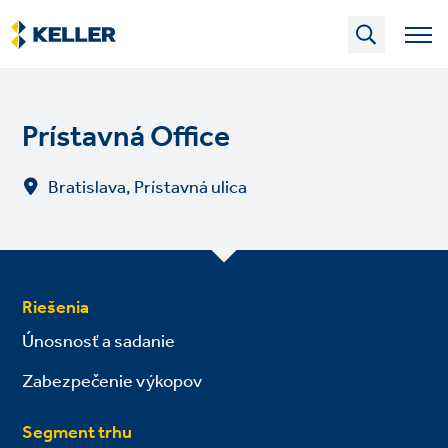
Skip
to
main
content
Prístavná Office
Bratislava, Prístavná ulica
Riešenia
Únosnosť a sadanie
Zabezpečenie výkopov
Segment trhu