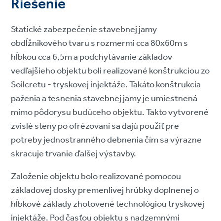
Riešenie
Statické zabezpečenie stavebnej jamy
obdĺžnikového tvaru s rozmermi cca 80x60m s
hĺbkou cca 6,5m a podchytávanie základov
vedľajšieho objektu boli realizované konštrukciou zo
Soilcretu - tryskovej injektáže. Takáto konštrukcia
paženia a tesnenia stavebnej jamy je umiestnená
mimo pôdorysu budúceho objektu. Takto vytvorené
zvislé steny po ofrézovaní sa dajú použiť pre
potreby jednostranného debnenia čím sa výrazne
skracuje trvanie ďalšej výstavby.
Založenie objektu bolo realizované pomocou
základovej dosky premenlivej hrúbky doplnenej o
hĺbkové základy zhotovené technológiou tryskovej
injektáže. Pod časťou objektu s nadzemnými