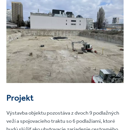
Projekt
Výstavba objektu pozostáva z dvoch 9 podlažných
veží a spojovacieho traktu so 6 podlažiami, ktoré
budú slúžiť ako ubytovacie zariadenie cestovného