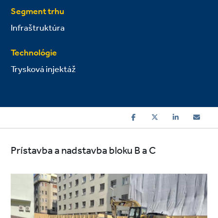
Segment trhu
Infraštruktúra
Technológie
Trysková injektáž
Prístavba a nadstavba bloku B a C