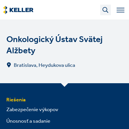
Skip
to
main
content
Onkologický Ústav Svätej
Alžbety
Bratislava, Heydukova ulica
Riešenia
Zabezpečenie výkopov
Únosnosť a sadanie