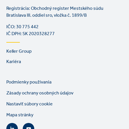
Registrácia: Obchodný register Mestského súdu
Bratislava III. oddiel sro, vložka č. 1899/B
IČO: 30 775 442
IČ DPH: SK 2020328277
Footer
Keller Group
links
Kariéra
Legal
So
Podmienky používania
links
lin
Zásady ochrany osobných údajov
Nastaviť súbory cookie
Mapa stránky