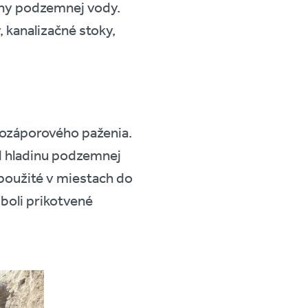
diny podzemnej vody.
, kanalizačné stoky,
krozáporového paženia.
od hladinu podzemnej
 použité v miestach do
boli prikotvené