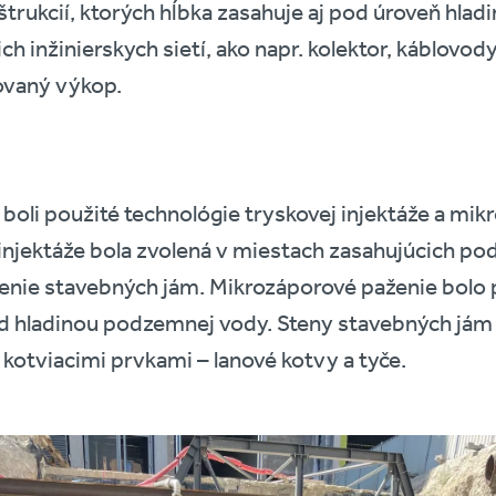
trukcií, ktorých hĺbka zasahuje aj pod úroveň hla
h inžinierskych sietí, ako napr. kolektor, káblovody
zovaný výkop.
y boli použité technológie tryskovej injektáže a mi
 injektáže bola zvolená v miestach zasahujúcich p
snenie stavebných jám. Mikrozáporové paženie bolo
ad hladinou podzemnej vody. Steny stavebných jám 
kotviacimi prvkami – lanové kotvy a tyče.