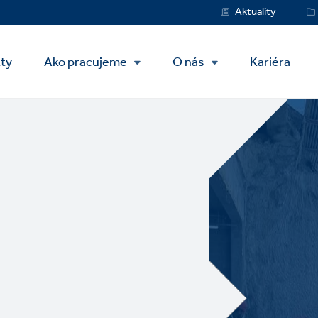
Service
Aktuality
Menu
kty
Ako pracujeme
O nás
Kariéra