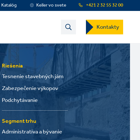
Katalóg
Keller vo svete
+421 2 32 55 32 00
Contact
Kontakty
US
Dropdown
Menu
Riešenia
Tesnenie stavebných jám
Zabezpečenie výkopov
Podchytávanie
Segment trhu
Administratíva a bývanie