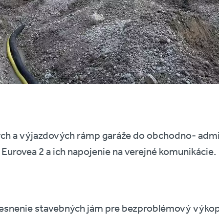
ch a výjazdových rámp garáže do obchodno- admin
i Eurovea 2 a ich napojenie na verejné komunikácie.
tesnenie stavebných jám pre bezproblémový výkop 