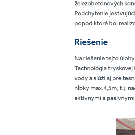
železobetónových konš
Podchytenie jestvujúcic
popod ktoré bol reali
Riešenie
Na riešenie tejto úloh
Technológia tryskovej
vody a slúži aj pre te
hĺbky max.4,5m, t.j. n
aktívnymi a pasívnymi 