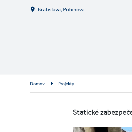
Bratislava, Pribinova
Breadcrumb
Domov
Projekty
Statické zabezpeč