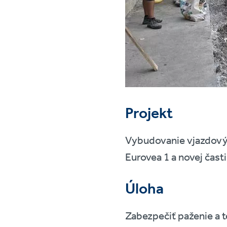
Projekt
Vybudovanie vjazdový
Eurovea 1 a novej čast
Úloha
Zabezpečiť paženie a 