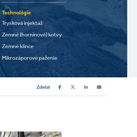
Technológie
Trysková injektáž
Zemné (horninové) kotvy
Zemné klince
Mikrozáporové paženie
Zdieľať