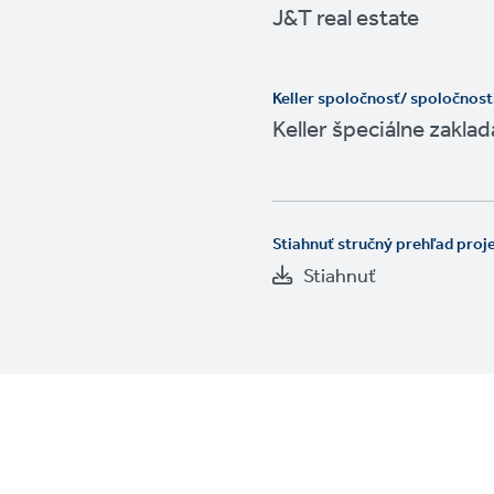
J&T real estate
Keller spoločnosť/ spoločnost
Keller špeciálne zaklada
Stiahnuť stručný prehľad proj
Stiahnuť