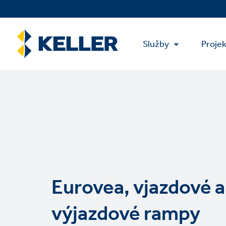
Skip
to
main
Main
content
Služby
Proje
Menu
Eurovea, vjazdové a
výjazdové rampy