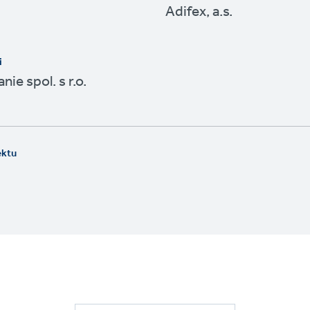
Adifex, a.s.
i
nie spol. s r.o.
ektu