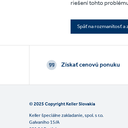
riešení tohto problém
Späť na rozmanitosť a 
Footer
CTAs
Získať cenovú ponuku
© 2025 Copyright Keller Slovakia
Keller špeciálne zakladanie, spol. s r.o.
Galvaniho 15/A