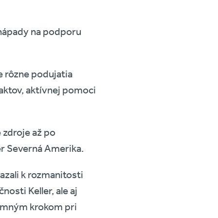
i nápady na podporu
e rôzne podujatia
aktov, aktívnej pomoci
é zdroje až po
er Severná Amerika.
azali k rozmanitosti
osti Keller, ale aj
namným krokom pri