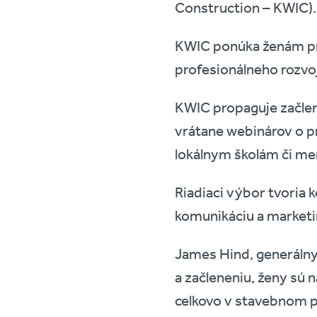
Construction – KWIC).
KWIC ponúka ženám pri
profesionálneho rozvo
KWIC propaguje začlene
vrátane webinárov o pr
lokálnym školám či me
Riadiaci výbor tvoria k
komunikáciu a marketin
James Hind, generálny 
a začleneniu, ženy sú n
celkovo v stavebnom p