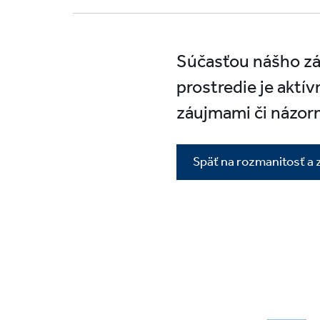
Súčasťou nášho zá
prostredie je aktí
záujmami či názor
Späť na rozmanitosť a 