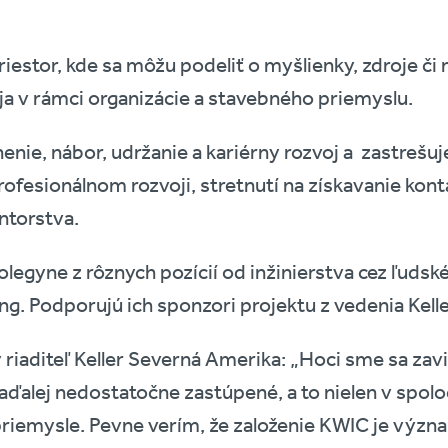
estor, kde sa môžu podeliť o myšlienky, zdroje č
ja v rámci organizácie a stavebného priemyslu.
nie, nábor, udržanie a kariérny rozvoj a zastrešuj
ofesionálnom rozvoji, stretnutí na získavanie kont
ntorstva.
olegyne z rôznych pozícií od inžinierstva cez ľudsk
g. Podporujú ich sponzori projektu z vedenia Kell
riaditeľ Keller Severná Amerika: „Hoci sme sa zavi
aďalej nedostatočne zastúpené, a to nielen v spoločn
riemysle. Pevne verím, že založenie KWIC je výz