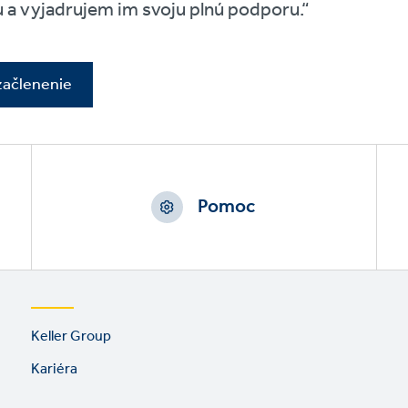
u a vyjadrujem im svoju plnú podporu.“
začlenenie
Pomoc
Footer
Keller Group
links
Kariéra