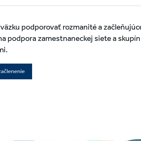
väzku podporovať rozmanité a začleňujúc
vna podpora zamestnaneckej siete a skupín
mi.
začlenenie