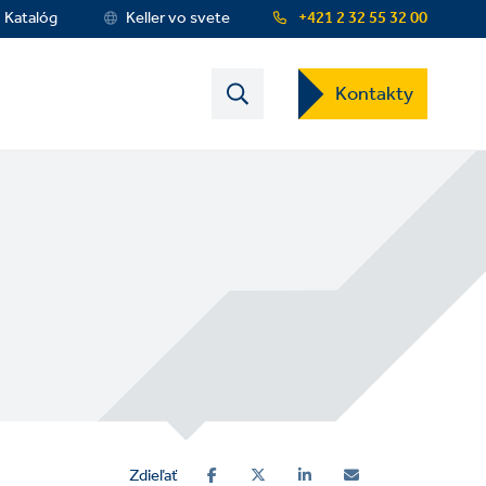
Katalóg
Keller vo svete
+421 2 32 55 32 00
Contact
Kontakty
US
Dropdown
Menu
Zdieľať